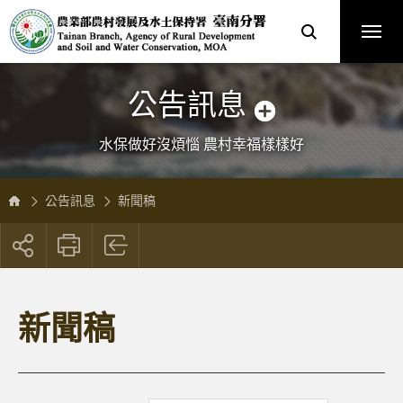
跳
農
到
業
主
部
要
農
內
村
容
發
區
展
塊
及
水
土
保
公告訊息
持
署
臺
南
分
水保做好沒煩惱 農村幸福樣樣好
署
全
球
資
訊
網
公告訊息
新聞稿
展
開
社
群
按
新聞稿
鈕