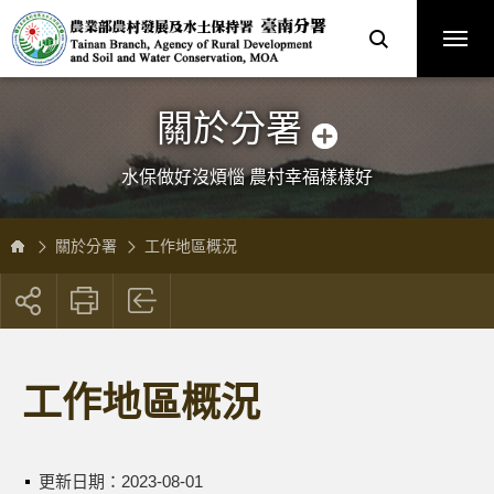
跳
農
到
業
主
部
要
農
內
村
容
發
區
展
塊
及
水
土
保
關於分署
持
署
臺
南
分
水保做好沒煩惱 農村幸福樣樣好
署
全
球
資
訊
網
關於分署
工作地區概況
展
開
社
群
按
工作地區概況
鈕
更新日期：
2023-08-01