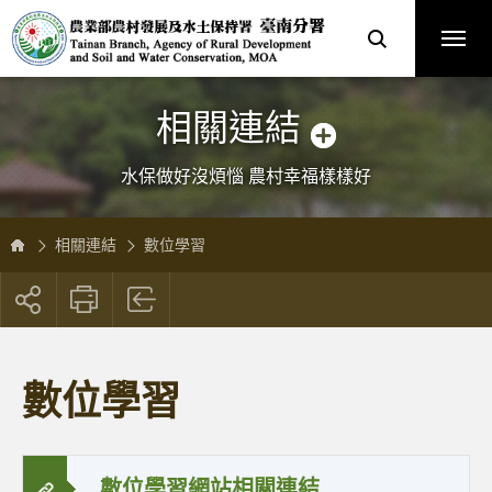
跳
農
到
業
主
部
要
農
內
村
容
發
區
展
塊
及
水
土
保
相關連結
持
署
臺
南
分
水保做好沒煩惱 農村幸福樣樣好
署
全
球
資
訊
網
相關連結
數位學習
展
開
社
群
按
數位學習
鈕
數位學習網站相關連結