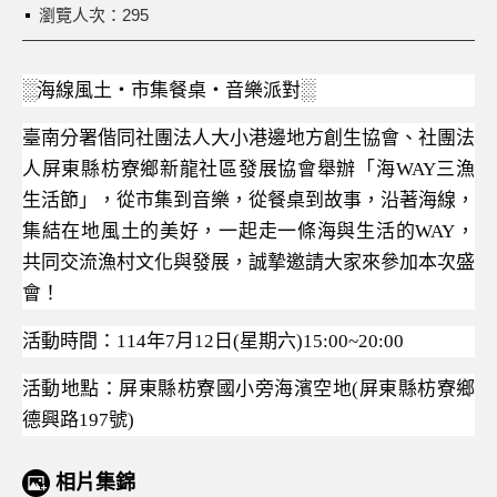
瀏覽人次：295
░
░
海線風土‧市集餐桌‧音樂派對
臺南分署偕同社團法人大小港邊地方創生協會、社團法
人屏東縣枋寮鄉新龍社區發展協會舉辦「海
WAY
三漁
生活節」，從市集到音樂，從餐桌到故事，沿著海線，
集結在地風土的美好，一起走一條海與生活的
WAY
，
共同交流漁村文化與發展，誠摯邀請大家來參加本次盛
會！
活動時間：
114
年
7
月
12
日
(
星期六
)15:00~20:00
活動地點：屏東縣枋寮國小旁海濱空地
(
屏東縣枋寮鄉
德興路
197
號
)
相片集錦