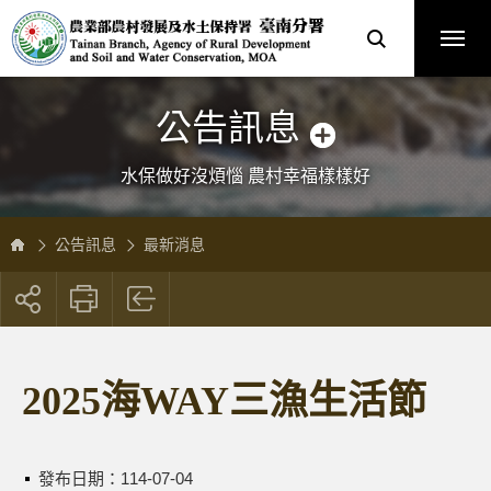
跳
農
到
業
主
部
要
農
內
村
容
發
區
展
塊
及
水
土
保
公告訊息
持
署
臺
南
分
水保做好沒煩惱 農村幸福樣樣好
署
全
球
資
訊
網
公告訊息
最新消息
展
開
社
群
按
2025海WAY三漁生活節
鈕
發布日期：
114-07-04