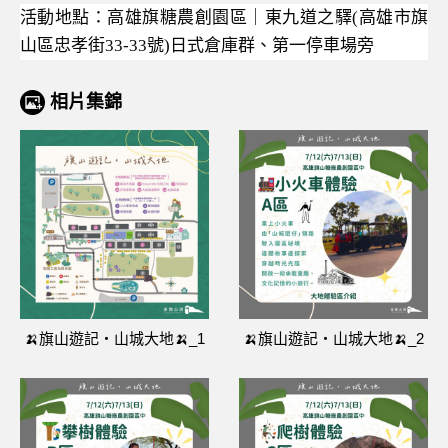
活動地點：高雄旗糖農創園區｜東九道之驛
(
高雄市旗
山區忠孝街
33-33
號
)
日式倉庫群、第一停車場旁
相片集錦
🍌旗山遊記‧山城大地🍌_1
🍌旗山遊記‧山城大地🍌_2