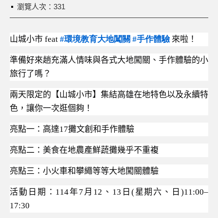
瀏覽人次：331
山城小市
feat
#
環境教育大地闖關
#
手作體驗
來啦！
準備好來趟充滿人情味與各式大地闖關、手作體驗的小
旅行了嗎？
兩天限定的【山城小市】集結高雄在地特色以及永續特
色，讓你一次逛個夠！
亮點一：高達
17
攤文創和手作體驗
亮點二：美食在地農產鮮蔬攤幾乎不重複
亮點三：小火車和攀繩等等大地闖關體驗
活動日期：
114
年
7
月
12
、
13
日
(
星期六、日
)11:00–
17:30