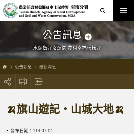
跳
農
到
業
主
部
要
農
內
村
容
發
區
展
塊
及
水
土
保
公告訊息
持
署
臺
南
分
水保做好沒煩惱 農村幸福樣樣好
署
全
球
資
訊
網
公告訊息
最新消息
展
開
社
群
按
🍌旗山遊記‧山城大地🍌
鈕
發布日期：
114-07-04