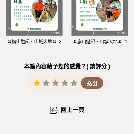
🍌旗山遊記‧山城大地🍌_3
🍌旗山遊記‧山城大地🍌_4
本篇內容給予您的感覺？( 請評分 )
回上一頁