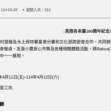
：
114-03-28
瀏覽人次：412
░
馬雅各來臺
160
週年紀念
村發展及水土保持署臺南分署和文化部跨部會合作，共同辦
食餐桌、友善小農安心市集及各種相關體驗活動，將
Baksa(
中一一展現。
年
4
月
11
日
(
五
)-114
年
4
月
12
日
(
六
)
室工坊
錦