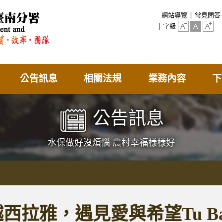
:::
網站導覽
常見問答
字級
公告訊息
相關法規
業務內容
下
公告訊息
水保做好沒煩惱 農村幸福樣樣好
西拉雅，遇見愛與希望Tu Bak