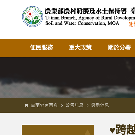
跳
農
到
業
主
部
要
農
內
村
容
發
區
展
塊
及
水
土
保
持
署
臺
南
分
便民服務
重大政策
關於分署
署
全
球
資
訊
網
臺南分署首頁
公告訊息
最新消息
:::
:::
♥跨越