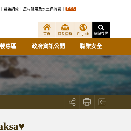
雙語詞彙
農村發展及水土保持署
RSS
網站搜尋
首頁
首長信箱
English
載專區
政府資訊公開
職業安全
展
開
社
群
按
sa♥
鈕