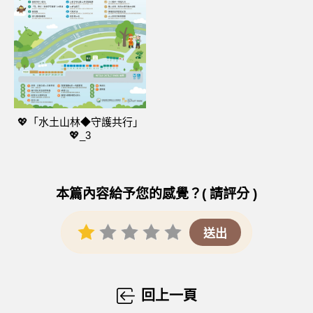
💖「水土山林◆守護共行」
💖_3
本篇內容給予您的感覺？( 請評分 )
回上一頁