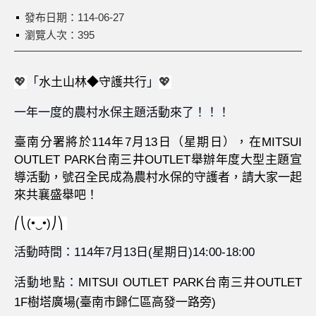
發布日期：
114-06-27
瀏覽人次：395
💖
「
水土山林
◆
守護共行
」
💖
一年一度的農村水保主題活動來了！！！
臺南分署將於
114
年
7
月
13
日（星期日），在
MITSUI
OUTLET PARK
台南三井
OUTLET
舉辦年度大型主題宣
導活動，號召全民成為農村水保的守護者，請大家一起
來共襄盛舉吧！
⎛⎝
(•
‿
•
)
⎠⎞
活動時間：
114
年
7
月
13
日
(
星期日
)14:00-18:00
活動地點：
MITSUI OUTLET PARK
台南三井
OUTLET
1F
樹塔廣場
(
臺南市歸仁區高發一路旁
)