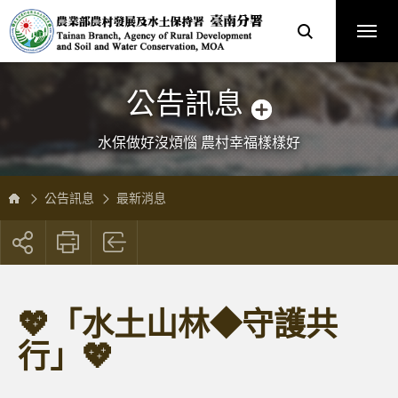
跳
農
到
業
主
部
要
農
內
村
容
發
區
展
塊
及
水
土
保
公告訊息
持
署
臺
南
分
水保做好沒煩惱 農村幸福樣樣好
署
全
球
資
訊
網
公告訊息
最新消息
展
開
社
群
按
💖「水土山林◆守護共
鈕
行」💖