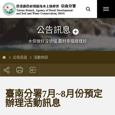
跳
農
到
業
主
部
要
農
內
村
容
發
區
展
塊
及
水
土
保
公告訊息
持
署
臺
南
分
水保做好沒煩惱 農村幸福樣樣好
署
全
球
資
訊
網
公告訊息
活動快訊
展
開
社
群
按
臺南分署7月~8月份預定
鈕
辦理活動訊息