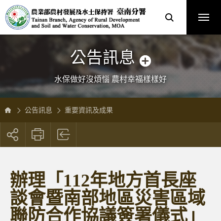
跳
農
到
業
主
部
要
農
內
村
容
發
區
展
塊
及
水
土
保
公告訊息
持
署
臺
南
分
水保做好沒煩惱 農村幸福樣樣好
署
全
球
資
訊
網
公告訊息
重要資訊及成果
展
開
社
群
按
辦理「112年地方首長座
鈕
談會暨南部地區災害區域
聯防合作協議簽署儀式」