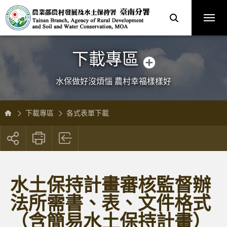
跳
農
到
業
主
部
要
農
內
村
容
發
區
展
塊
及
水
土
保
下載專區
持
署
臺
南
分
水保做好沒煩惱 農村幸福樣樣好
署
全
球
資
訊
網
下載專區
各式表單下載
展
開
社
群
按
水土保持計畫審核監督辦
鈕
法所需書、表、文件格式
（含簡易水土保持計畫）