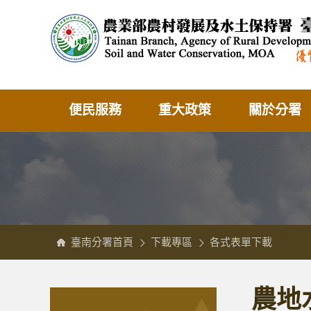
跳
農
到
業
主
部
要
農
內
村
容
發
區
展
塊
及
水
土
保
持
署
臺
南
分
便民服務
重大政策
關於分署
署
全
球
資
訊
網
臺南分署首頁
下載專區
各式表單下載
:::
:::
農地