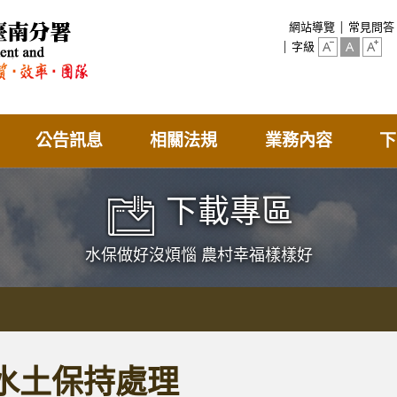
:::
網站導覽
常見問答
字級
公告訊息
相關法規
業務內容
下
下載專區
水保做好沒煩惱 農村幸福樣樣好
水土保持處理