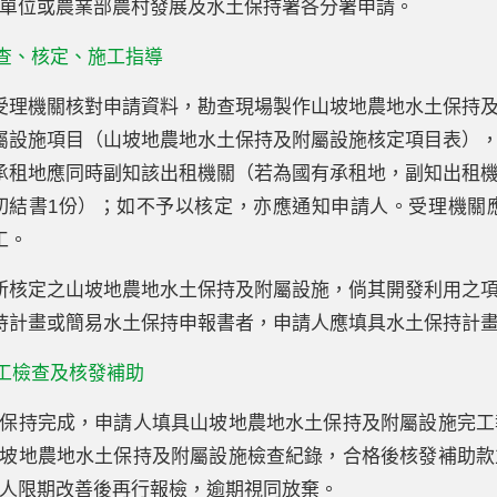
單位或農業部農村發展及水土保持署各分署申請。
勘查、核定、施工指導
受理機關核對申請資料，勘查現場製作山坡地農地水土保持
屬設施項目（山坡地農地水土保持及附屬設施核定項目表）
承租地應同時副知該出租機關（若為國有承租地，副知出租
切結書1份）；如不予以核定，亦應通知申請人。受理機關
工。
所核定之山坡地農地水土保持及附屬設施，倘其開發利用之
持計畫或簡易水土保持申報書者，申請人應填具水土保持計
完工檢查及核發補助
保持完成，申請人填具山坡地農地水土保持及附屬設施完工
坡地農地水土保持及附屬設施檢查紀錄，合格後核發補助款
人限期改善後再行報檢，逾期視同放棄。