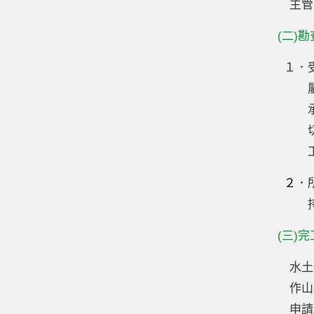
主管
(二)
１
．
２．
(三)
水土
作山
申請