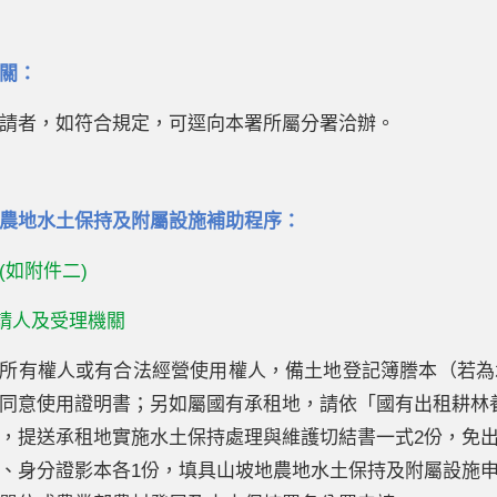
關：
請者，如符合規定，可逕向本署所屬分署洽辦。
農地水土保持及附屬設施補助程序：
(如附件二)
申請人及受理機關
所有權人或有合法經營使用權人，備土地登記簿謄本（若為
同意使用證明書；另如屬國有承租地，請依「國有出租耕林
，提送承租地實施水土保持處理與維護切結書一式2份，免
、身分證影本各1份，填具山坡地農地水土保持及附屬設施