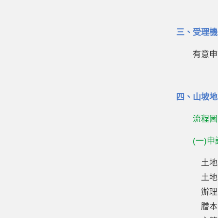
三、受理機
有意申
四、山坡地
流程圖
(一)
土地
土地
辦理
謄本