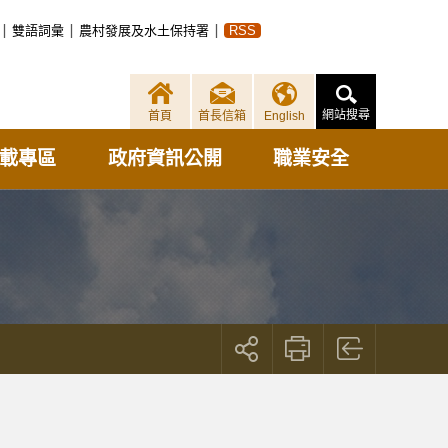
雙語詞彙
農村發展及水土保持署
RSS
網站搜尋
首頁
首長信箱
English
載專區
政府資訊公開
職業安全
展
開
社
群
按
鈕