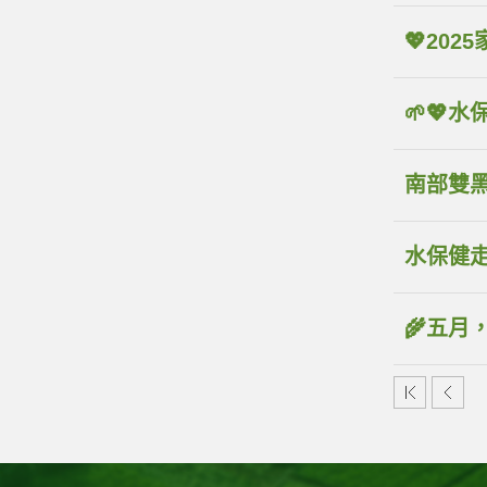
💖20
🌱💖
南部雙
水保健
🌾五月