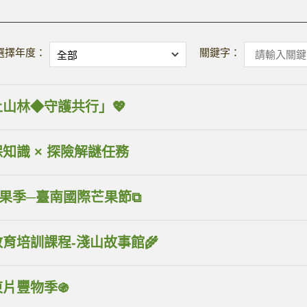
選擇年度：
關鍵字：
土山林◆守護共行」💖
知識 × 探險解謎任務
果季─臺南國際芒果節⧉
教育培訓課程-淺山故事館🌾
5東片豐物季֍