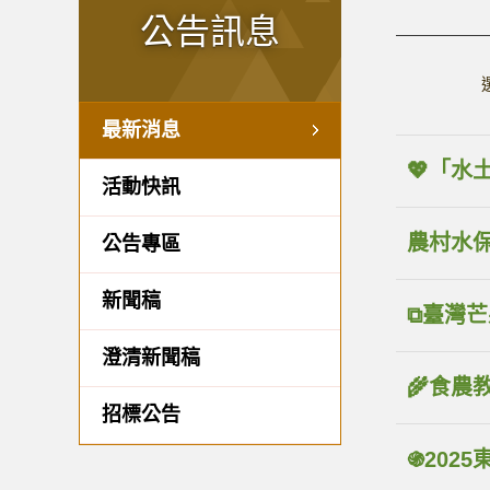
公告訊息
最新消息
💖「水
活動快訊
農村水保
公告專區
新聞稿
⧉臺灣芒
澄清新聞稿
🌾食農
招標公告
֍202