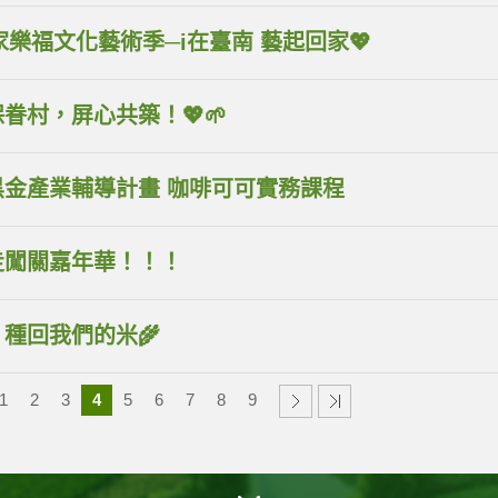
25家樂福文化藝術季─i在臺南 藝起回家💖
水保眷村，屏心共築！💖🌱
黑金產業輔導計畫 咖啡可可實務課程
走闖關嘉年華！！！
，種回我們的米🌾
1
2
3
4
5
6
7
8
9