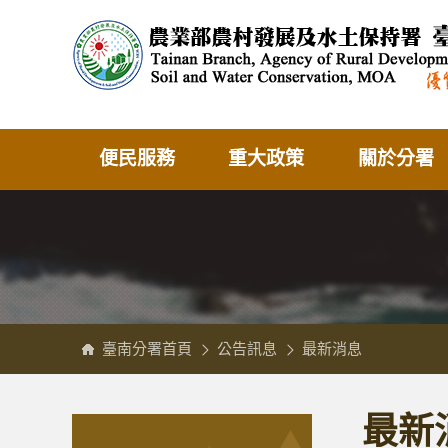
跳
農
到
業
主
部
要
農
內
村
容
發
區
展
塊
及
水
土
保
持
署
臺
南
分
便民服務
重大政策
關於分署
署
全
球
資
訊
網
臺南分署首頁
公告訊息
最新消息
:::
:::
最新