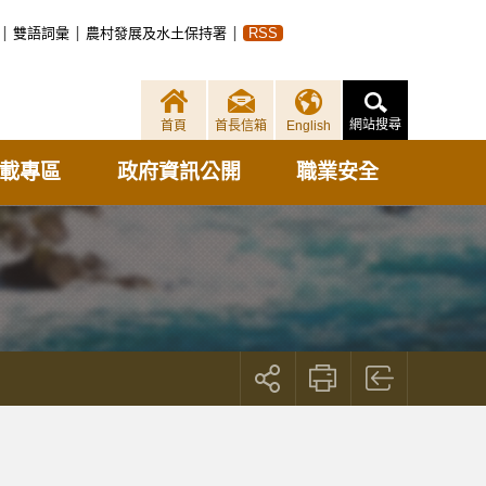
雙語詞彙
農村發展及水土保持署
RSS
網站搜尋
首頁
首長信箱
English
載專區
政府資訊公開
職業安全
展
開
社
群
按
鈕